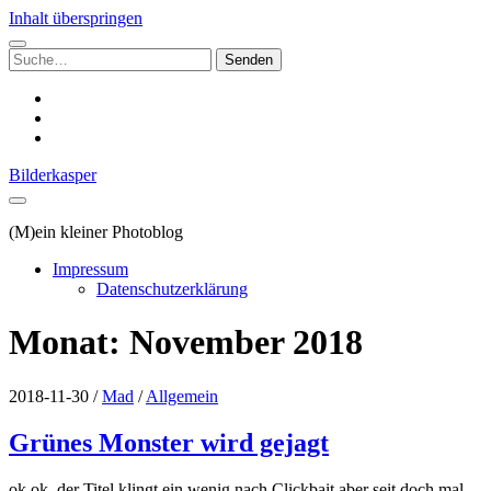
Inhalt überspringen
Suchen
nach:
instagram
email
500px
Bilderkasper
(M)ein kleiner Photoblog
Impressum
Datenschutzerklärung
Monat:
November 2018
2018-11-30
/
Mad
/
Allgemein
Grünes Monster wird gejagt
ok ok, der Titel klingt ein wenig nach Clickbait aber seit doch mal