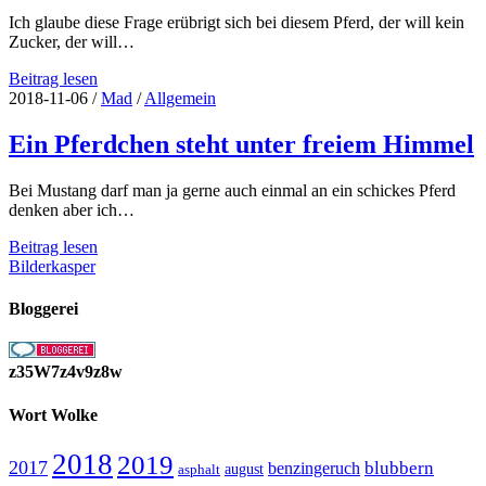
Ich glaube diese Frage erübrigt sich bei diesem Pferd, der will kein
Zucker, der will…
Ein
Beitrag lesen
Pferd
2018-11-06
/
Mad
/
Allgemein
auf
der
Ein Pferdchen steht unter freiem Himmel
Weide,
darf
Bei Mustang darf man ja gerne auch einmal an ein schickes Pferd
man
denken aber ich…
dem
ein
Ein
Beitrag lesen
Stück
Pferdchen
Bilderkasper
Zucker
steht
geben?
unter
Bloggerei
freiem
Himmel
z35W7z4v9z8w
Wort Wolke
2018
2019
2017
blubbern
benzingeruch
august
asphalt