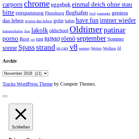
chrome
carporn
einmal deich ohne stau
eggebek
bitte
flughafen
geniess
entspannung
Flensburg
ford
gasmaske
have fun
immer wieder
das leben
grün
geniss das leben
hafen
Oldtimer
patinar
lakolk
oldschool
Juni
industriehafen
september
porno
römö
Rost
RØMØ
Sommer
rust
rot
strand
v8
Spass
sonne
öl
us cars
wasser
Wetter
Wolken
Archiv
Archiv
Tracks WordPress Theme
by Compete Themes.
Schließen