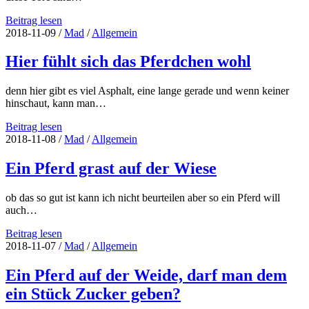
Der
Beitrag lesen
Mustang
2018-11-09
/
Mad
/
Allgemein
vor
der
Hier fühlt sich das Pferdchen wohl
großen
Halle
denn hier gibt es viel Asphalt, eine lange gerade und wenn keiner
hinschaut, kann man…
Hier
Beitrag lesen
fühlt
2018-11-08
/
Mad
/
Allgemein
sich
das
Ein Pferd grast auf der Wiese
Pferdchen
wohl
ob das so gut ist kann ich nicht beurteilen aber so ein Pferd will
auch…
Ein
Beitrag lesen
Pferd
2018-11-07
/
Mad
/
Allgemein
grast
auf
Ein Pferd auf der Weide, darf man dem
der
ein Stück Zucker geben?
Wiese