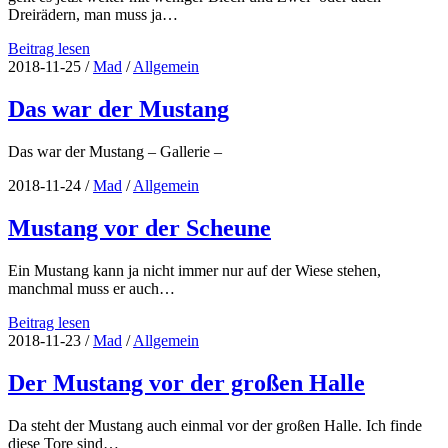
Dreirädern, man muss ja…
Nach
Beitrag lesen
viel
2018-11-25
/
Mad
/
Allgemein
Blech
und
Das war der Mustang
vier
Rädern
Das war der Mustang – Gallerie –
2018-11-24
/
Mad
/
Allgemein
Mustang vor der Scheune
Ein Mustang kann ja nicht immer nur auf der Wiese stehen,
manchmal muss er auch…
Mustang
Beitrag lesen
vor
2018-11-23
/
Mad
/
Allgemein
der
Scheune
Der Mustang vor der großen Halle
Da steht der Mustang auch einmal vor der großen Halle. Ich finde
diese Tore sind…