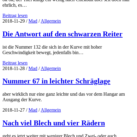
ehrlich, es…
Grünes
Beitrag lesen
Monster
2018-11-29
/
Mad
/
Allgemein
wird
gejagt
Die Antwort auf den schwarzen Reiter
ist die Nummer 132 die sich in der Kurve mit hoher
Geschwindigkeit bewegt, jedenfalls bin…
Die
Beitrag lesen
Antwort
2018-11-28
/
Mad
/
Allgemein
auf
den
Nummer 67 in leichter Schräglage
schwarzen
Reiter
aber wirklich nur eine ganz leichte und das vor dem Hangar am
Ausgang der Kurve.
2018-11-27
/
Mad
/
Allgemein
Nach viel Blech und vier Rädern
geht es jetzt weiter mit weniger Blech und Zwei- oder auch