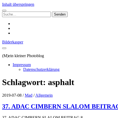
Inhalt überspringen
Suchen
nach:
instagram
email
500px
Bilderkasper
(M)ein kleiner Photoblog
Impressum
Datenschutzerklärung
Schlagwort:
asphalt
2019-07-08
/
Mad
/
Allgemein
37. ADAC CIMBERN SLALOM BEITRAG
37. ADAC CIMBERN SLALOM BEITRAG 8