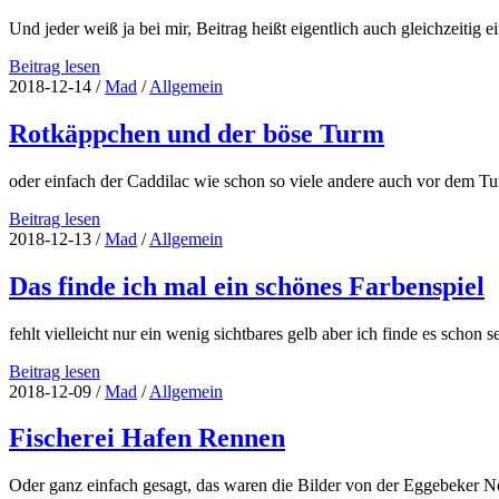
Und jeder weiß ja bei mir, Beitrag heißt eigentlich auch gleichzeitig
37.
Beitrag lesen
ADAC
2018-12-14
/
Mad
/
Allgemein
Cimbern
Slalom
Rotkäppchen und der böse Turm
Beitrag
1
oder einfach der Caddilac wie schon so viele andere auch vor dem 
Rotkäppchen
Beitrag lesen
und
2018-12-13
/
Mad
/
Allgemein
der
böse
Das finde ich mal ein schönes Farbenspiel
Turm
fehlt vielleicht nur ein wenig sichtbares gelb aber ich finde es schon
Das
Beitrag lesen
finde
2018-12-09
/
Mad
/
Allgemein
ich
mal
Fischerei Hafen Rennen
ein
schönes
Oder ganz einfach gesagt, das waren die Bilder von der Eggebeker N
Farbenspiel