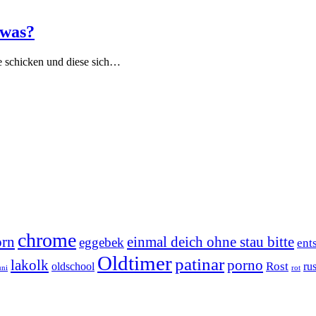
twas?
e schicken und diese sich…
chrome
orn
einmal deich ohne stau bitte
eggebek
ent
Oldtimer
patinar
lakolk
porno
Rost
oldschool
rus
uni
rot