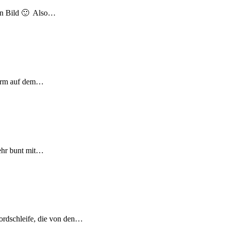
 ein Bild 🙂 Also…
Turm auf dem…
 sehr bunt mit…
ordschleife, die von den…