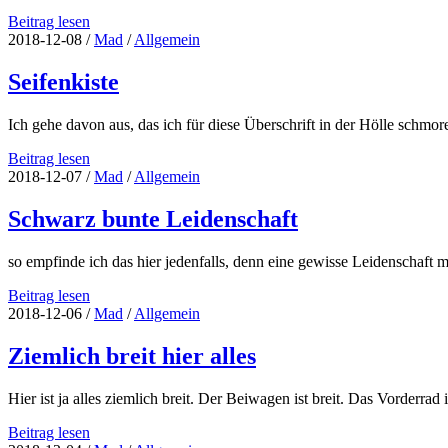
Fischerei
Beitrag lesen
Hafen
2018-12-08
/
Mad
/
Allgemein
Rennen
Seifenkiste
Ich gehe davon aus, das ich für diese Überschrift in der Hölle sch
Seifenkiste
Beitrag lesen
2018-12-07
/
Mad
/
Allgemein
Schwarz bunte Leidenschaft
so empfinde ich das hier jedenfalls, denn eine gewisse Leidenschaf
Schwarz
Beitrag lesen
bunte
2018-12-06
/
Mad
/
Allgemein
Leidenschaft
Ziemlich breit hier alles
Hier ist ja alles ziemlich breit. Der Beiwagen ist breit. Das Vorderrad 
Ziemlich
Beitrag lesen