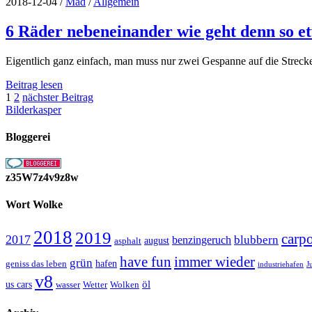
breit
2018-12-04
/
Mad
/
Allgemein
hier
alles
6 Räder nebeneinander wie geht denn so e
Eigentlich ganz einfach, man muss nur zwei Gespanne auf die Streck
6
Beitrag lesen
Seitennummerierung
Räder
1
2
nächster Beitrag
nebeneinander
Bilderkasper
der
wie
Beiträge
geht
Bloggerei
denn
so
etwas?
z35W7z4v9z8w
Wort Wolke
2018
2019
carp
2017
blubbern
benzingeruch
august
asphalt
have fun
immer wieder
grün
geniss das leben
hafen
J
industriehafen
v8
öl
us cars
wasser
Wetter
Wolken