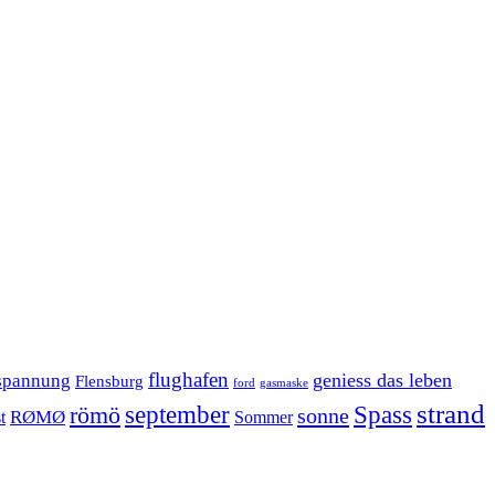
flughafen
geniess das leben
spannung
Flensburg
ford
gasmaske
strand
september
Spass
römö
sonne
RØMØ
Sommer
t