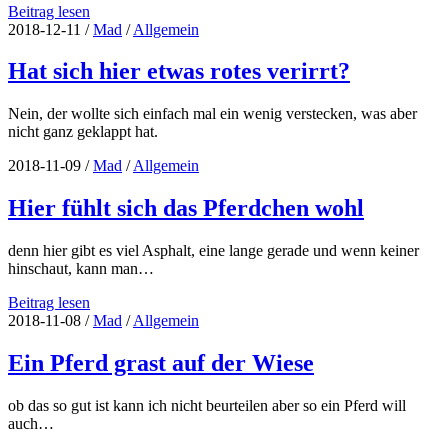
Ist
Beitrag lesen
das
2018-12-11
/
Mad
/
Allgemein
1:18
oder
Hat sich hier etwas rotes verirrt?
ist
das
Nein, der wollte sich einfach mal ein wenig verstecken, was aber
echt?
nicht ganz geklappt hat.
2018-11-09
/
Mad
/
Allgemein
Hier fühlt sich das Pferdchen wohl
denn hier gibt es viel Asphalt, eine lange gerade und wenn keiner
hinschaut, kann man…
Hier
Beitrag lesen
fühlt
2018-11-08
/
Mad
/
Allgemein
sich
das
Ein Pferd grast auf der Wiese
Pferdchen
wohl
ob das so gut ist kann ich nicht beurteilen aber so ein Pferd will
auch…