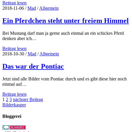
Ein
Beitrag lesen
Pferd
2018-11-06
/
Mad
/
Allgemein
grast
auf
Ein Pferdchen steht unter freiem Himmel
der
Wiese
Bei Mustang darf man ja gerne auch einmal an ein schickes Pferd
denken aber ich…
Ein
Beitrag lesen
Pferdchen
2018-10-30
/
Mad
/
Allgemein
steht
unter
Das war der Pontiac
freiem
Himmel
Jetzt sind alle Bilder vom Pontiac durch und es gibt diese hier noch
einmal auf…
Das
Beitrag lesen
Seitennummerierung
war
1
2
3
nächster Beitrag
der
Bilderkasper
der
Pontiac
Beiträge
Bloggerei