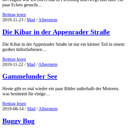
paar Ecken gesucht…
Location
Beitrag lesen
Scouting
2019-11-23
/
Mad
/
Allgemein
Teil
2
Die Kibar in der Appenrader Straße
Die Kibar in der Appenrader Straße ist nur ein kleiner Teil in einem
großen türkisfarbenen…
Die
Beitrag lesen
Kibar
2019-11-22
/
Mad
/
Allgemein
in
der
Gammelunder See
Appenrader
Straße
Heute gibt es mal wieder ein paar Bilder außerhalb der Motoren,
was bestimmt für einige…
Gammelunder
Beitrag lesen
See
2019-08-14
/
Mad
/
Allgemein
Buggy Bug