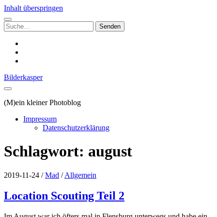
Inhalt überspringen
Suchen
nach:
instagram
email
500px
Bilderkasper
(M)ein kleiner Photoblog
Impressum
Datenschutzerklärung
Schlagwort:
august
2019-11-24
/
Mad
/
Allgemein
Location Scouting Teil 2
Im August war ich öfters mal in Flensburg unterwegs und habe ein