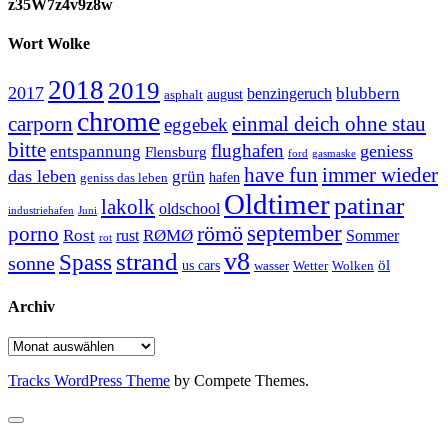
z35W7z4v9z8w
Wort Wolke
2018
2019
2017
blubbern
benzingeruch
august
asphalt
chrome
carporn
einmal deich ohne stau
eggebek
bitte
flughafen
geniess
entspannung
Flensburg
ford
gasmaske
have fun
immer wieder
das leben
grün
geniss das leben
hafen
Oldtimer
patinar
lakolk
oldschool
Juni
industriehafen
september
porno
römö
Rost
RØMØ
Sommer
rust
rot
strand
v8
Spass
sonne
öl
us cars
wasser
Wetter
Wolken
Archiv
Archiv
Tracks WordPress Theme
by Compete Themes.