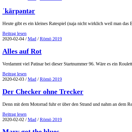
zu
geil
ˈkärpəntər
Heute gibt es ein kleines Ratespiel (naja nicht wirklich weil man das 
ˈkärpəntər
Beitrag lesen
2020-02-04
/
Mad
/
Römö 2019
Alles auf Rot
Verdammt viel Patinar bei dieser Startnummer 96. Wäre es ein Roule
Alles
Beitrag lesen
auf
2020-02-03
/
Mad
/
Römö 2019
Rot
Der Checker ohne Trecker
Denn mit dem Motorrad fuhr er über den Strand und nahm an dem R
Der
Beitrag lesen
Checker
2020-02-02
/
Mad
/
Römö 2019
ohne
Trecker
Marv got the blues