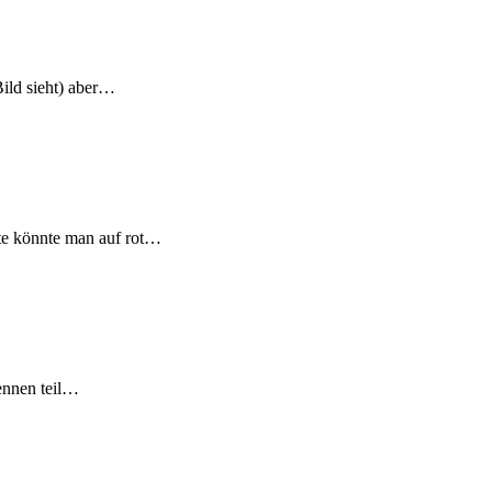
Bild sieht) aber…
tte könnte man auf rot…
ennen teil…