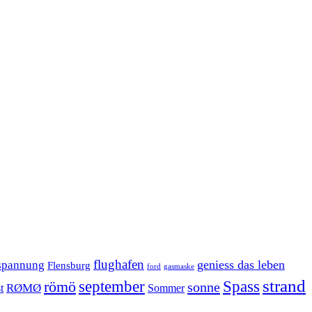
flughafen
geniess das leben
spannung
Flensburg
ford
gasmaske
strand
september
Spass
römö
sonne
RØMØ
Sommer
t