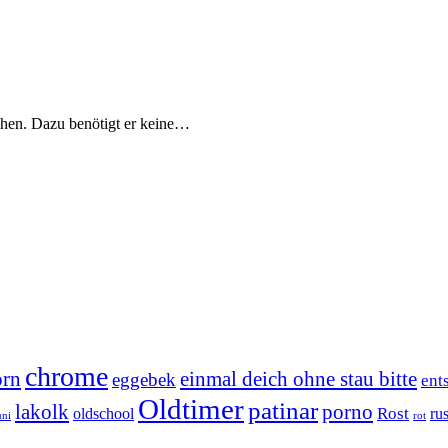
chen. Dazu benötigt er keine…
chrome
orn
einmal deich ohne stau bitte
eggebek
ent
Oldtimer
patinar
lakolk
porno
Rost
oldschool
rus
uni
rot