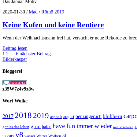
Das Januar Motiv
2020-01-30
/
Mad
/
Römö 2019
Keine Kufen und keine Rentiere
Wenn der Weihnachtsmann frei hat, versucht er neue Rekorde zu bre
Keine
Beitrag lesen
Seitennummerierung
Kufen
1
2
…
6
nächster Beitrag
und
Bilderkasper
der
keine
Beiträge
Rentiere
Bloggerei
z35W7z4v9z8w
Wort Wolke
2018
2019
carp
2017
blubbern
benzingeruch
august
asphalt
have fun
immer wieder
grün
geniss das leben
hafen
J
industriehafen
v8
öl
us cars
wasser
Wetter
Wolken