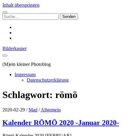
Inhalt überspringen
Suchen
nach:
instagram
email
500px
Bilderkasper
(M)ein kleiner Photoblog
Impressum
Datenschutzerklärung
Schlagwort:
römö
2020-02-29
/
Mad
/
Allgemein
Kalender RÖMÖ 2020 -Januar 2020-
Römö Kalender 2020 [FEBRUAR]