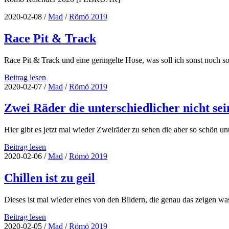
2020-02-08
/
Mad
/
Römö 2019
Race Pit & Track
Race Pit & Track und eine geringelte Hose, was soll ich sonst noch 
Race
Beitrag lesen
Pit
2020-02-07
/
Mad
/
Römö 2019
&
Track
Zwei Räder die unterschiedlicher nicht se
Hier gibt es jetzt mal wieder Zweiräder zu sehen die aber so schön u
Zwei
Beitrag lesen
Räder
2020-02-06
/
Mad
/
Römö 2019
die
unterschiedlicher
Chillen ist zu geil
nicht
sein
Dieses ist mal wieder eines von den Bildern, die genau das zeigen
könnten
Chillen
Beitrag lesen
ist
2020-02-05
/
Mad
/
Römö 2019