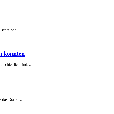
so schreiben…
in könnten
nterschiedlich sind…
 was das Römö…