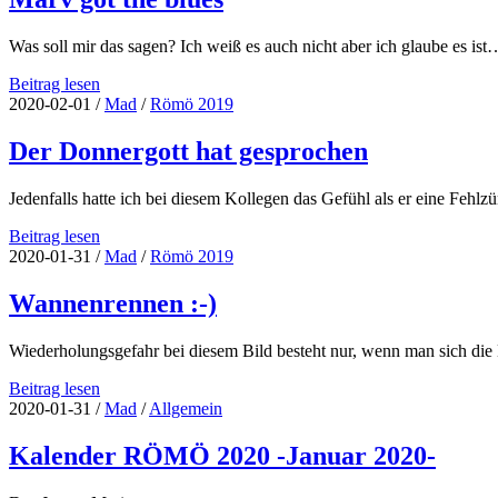
Was soll mir das sagen? Ich weiß es auch nicht aber ich glaube es ist
Marv
Beitrag lesen
got
2020-02-01
/
Mad
/
Römö 2019
the
blues
Der Donnergott hat gesprochen
Jedenfalls hatte ich bei diesem Kollegen das Gefühl als er eine Fehl
Der
Beitrag lesen
Donnergott
2020-01-31
/
Mad
/
Römö 2019
hat
gesprochen
Wannenrennen :-)
Wiederholungsgefahr bei diesem Bild besteht nur, wenn man sich di
Wannenrennen
Beitrag lesen
🙂
2020-01-31
/
Mad
/
Allgemein
Kalender RÖMÖ 2020 -Januar 2020-