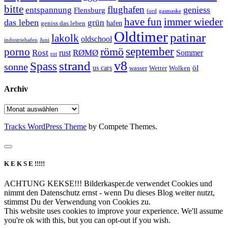
bitte
flughafen
geniess
entspannung
Flensburg
ford
gasmaske
have fun
immer wieder
das leben
grün
geniss das leben
hafen
Oldtimer
patinar
lakolk
oldschool
Juni
industriehafen
september
porno
römö
Rost
RØMØ
Sommer
rust
rot
strand
v8
Spass
sonne
öl
us cars
wasser
Wetter
Wolken
Archiv
Archiv
Tracks WordPress Theme
by Compete Themes.
K E K S E !!!!!
ACHTUNG KEKSE!!! Bilderkasper.de verwendet Cookies und
nimmt den Datenschutz ernst - wenn Du dieses Blog weiter nutzt,
stimmst Du der Verwendung von Cookies zu.
This website uses cookies to improve your experience. We'll assume
you're ok with this, but you can opt-out if you wish.