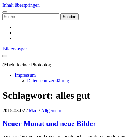
Inhalt überspringen
Suchen
nach:
instagram
email
500px
Bilderkasper
(M)ein kleiner Photoblog
Impressum
Datenschutzerklärung
Schlagwort:
alles gut
2016-08-02
/
Mad
/
Allgemein
Neuer Monat und neue Bilder
naja, so ganz neu sind die dann auch nicht, wurden ja im letzten