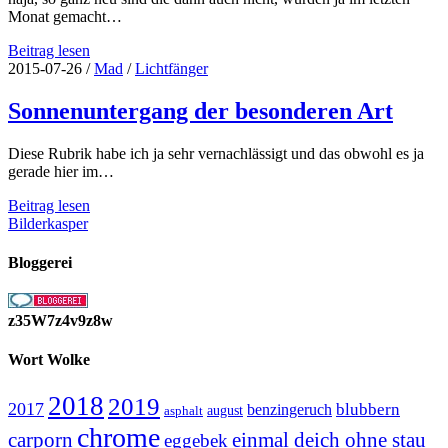
Monat gemacht…
Neuer
Beitrag lesen
Monat
2015-07-26
/
Mad
/
Lichtfänger
und
neue
Sonnenuntergang der besonderen Art
Bilder
Diese Rubrik habe ich ja sehr vernachlässigt und das obwohl es ja
gerade hier im…
Sonnenuntergang
Beitrag lesen
der
Bilderkasper
besonderen
Art
Bloggerei
z35W7z4v9z8w
Wort Wolke
2018
2019
2017
blubbern
benzingeruch
august
asphalt
chrome
carporn
einmal deich ohne stau
eggebek