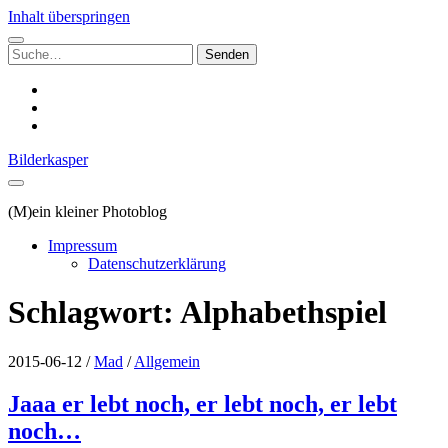
Inhalt überspringen
Suchen
nach:
instagram
email
500px
Bilderkasper
(M)ein kleiner Photoblog
Impressum
Datenschutzerklärung
Schlagwort:
Alphabethspiel
2015-06-12
/
Mad
/
Allgemein
Jaaa er lebt noch, er lebt noch, er lebt
noch…