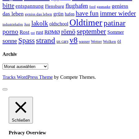
bitte
flughafen
geniess
entspannung
Flensburg
ford
gasmaske
have fun
immer wieder
das leben
grün
geniss das leben
hafen
Oldtimer
patinar
lakolk
oldschool
Juni
industriehafen
september
porno
römö
Rost
RØMØ
Sommer
rust
rot
strand
v8
Spass
sonne
öl
us cars
wasser
Wetter
Wolken
Archiv
Archiv
Tracks WordPress Theme
by Compete Themes.
Schließen
Privacy Overview