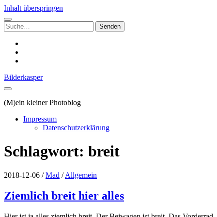
Inhalt überspringen
Suchen
nach:
instagram
email
500px
Bilderkasper
(M)ein kleiner Photoblog
Impressum
Datenschutzerklärung
Schlagwort:
breit
2018-12-06
/
Mad
/
Allgemein
Ziemlich breit hier alles
Hier ist ja alles ziemlich breit. Der Beiwagen ist breit. Das Vorderrad