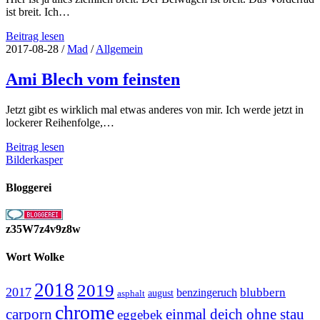
ist breit. Ich…
Ziemlich
Beitrag lesen
breit
2017-08-28
/
Mad
/
Allgemein
hier
alles
Ami Blech vom feinsten
Jetzt gibt es wirklich mal etwas anderes von mir. Ich werde jetzt in
lockerer Reihenfolge,…
Ami
Beitrag lesen
Blech
Bilderkasper
vom
feinsten
Bloggerei
z35W7z4v9z8w
Wort Wolke
2018
2019
2017
blubbern
benzingeruch
august
asphalt
chrome
carporn
einmal deich ohne stau
eggebek