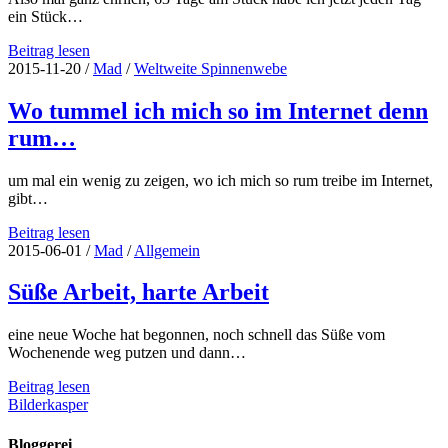
ein Stück…
63
Beitrag lesen
Tage
2015-11-20
/
Mad
/
Weltweite Spinnenwebe
am
Stück
Wo tummel ich mich so im Internet denn
rum…
um mal ein wenig zu zeigen, wo ich mich so rum treibe im Internet,
gibt…
Wo
Beitrag lesen
tummel
2015-06-01
/
Mad
/
Allgemein
ich
mich
Süße Arbeit, harte Arbeit
so
im
eine neue Woche hat begonnen, noch schnell das Süße vom
Internet
Wochenende weg putzen und dann…
denn
rum…
Süße
Beitrag lesen
Arbeit,
Bilderkasper
harte
Arbeit
Bloggerei