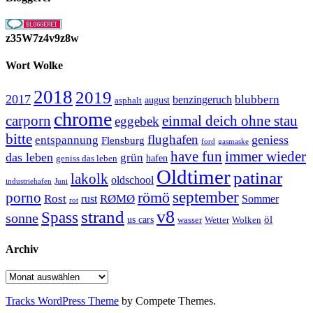
z35W7z4v9z8w
Wort Wolke
2018
2019
2017
blubbern
benzingeruch
august
asphalt
chrome
carporn
einmal deich ohne stau
eggebek
bitte
flughafen
geniess
entspannung
Flensburg
ford
gasmaske
have fun
immer wieder
das leben
grün
geniss das leben
hafen
Oldtimer
patinar
lakolk
oldschool
Juni
industriehafen
september
porno
römö
Rost
RØMØ
Sommer
rust
rot
strand
v8
Spass
sonne
öl
us cars
wasser
Wetter
Wolken
Archiv
Archiv
Tracks WordPress Theme
by Compete Themes.