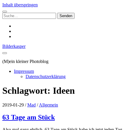
Inhalt überspringen
Suchen
nach:
instagram
email
500px
Bilderkasper
(M)ein kleiner Photoblog
Impressum
Datenschutzerklärung
Schlagwort:
Ideen
2019-01-29
/
Mad
/
Allgemein
63 Tage am Stück
Also mal ganz ehrlich, 63 Tage am Stück habe ich jetzt jeden Tag