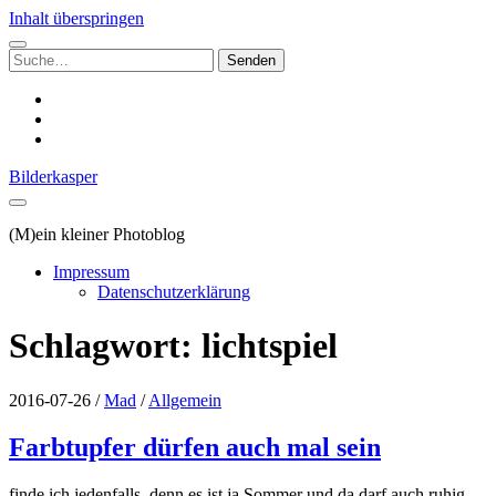
Inhalt überspringen
Suchen
nach:
instagram
email
500px
Bilderkasper
(M)ein kleiner Photoblog
Impressum
Datenschutzerklärung
Schlagwort:
lichtspiel
2016-07-26
/
Mad
/
Allgemein
Farbtupfer dürfen auch mal sein
finde ich jedenfalls, denn es ist ja Sommer und da darf auch ruhig