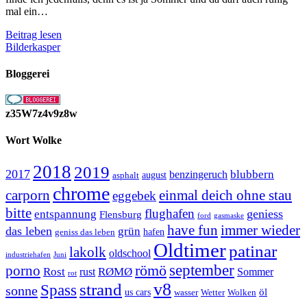
mal ein…
Farbtupfer
Beitrag lesen
dürfen
Bilderkasper
auch
mal
Bloggerei
sein
z35W7z4v9z8w
Wort Wolke
2018
2019
2017
blubbern
benzingeruch
august
asphalt
chrome
carporn
einmal deich ohne stau
eggebek
bitte
flughafen
geniess
entspannung
Flensburg
ford
gasmaske
have fun
immer wieder
das leben
grün
geniss das leben
hafen
Oldtimer
patinar
lakolk
oldschool
Juni
industriehafen
september
porno
römö
Rost
RØMØ
Sommer
rust
rot
strand
v8
Spass
sonne
öl
us cars
wasser
Wetter
Wolken