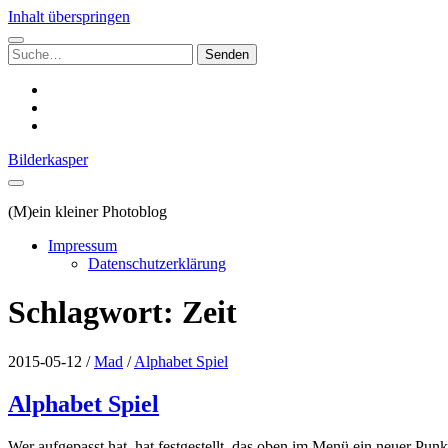
Inhalt überspringen
Suchen
nach:
instagram
email
500px
Bilderkasper
(M)ein kleiner Photoblog
Impressum
Datenschutzerklärung
Schlagwort:
Zeit
2015-05-12
/
Mad
/
Alphabet Spiel
Alphabet Spiel
Wer aufgepasst hat, hat festgestellt, das oben im Menü ein neuer Pun