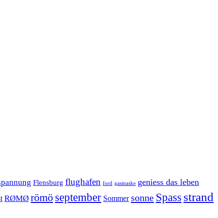
flughafen
geniess das leben
spannung
Flensburg
ford
gasmaske
strand
september
Spass
römö
sonne
RØMØ
Sommer
t