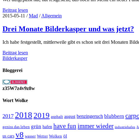
Alphabet
Beitrag lesen
Spiel
2015-05-11
/
Mad
/
Allgemein
Drei Monate Bilderkasper und was jetzt?
Ich habe festgestellt, mittlerweile gibt es schon seit drei Monaten Bi
Drei
Beitrag lesen
Monate
Bilderkasper
Bilderkasper
und
Bloggerei
was
jetzt?
z35W7z4v9z8w
Wort Wolke
2018
2019
carp
2017
blubbern
benzingeruch
august
asphalt
have fun
immer wieder
grün
geniss das leben
hafen
J
industriehafen
v8
öl
us cars
wasser
Wetter
Wolken