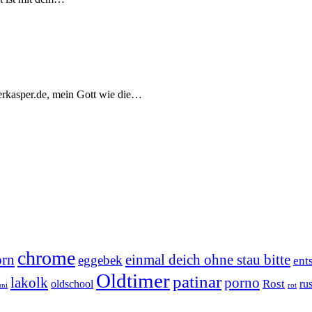
lderkasper.de, mein Gott wie die…
chrome
orn
einmal deich ohne stau bitte
eggebek
ent
Oldtimer
patinar
lakolk
porno
Rost
oldschool
rus
uni
rot