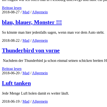
Location
Beitrag lesen
Scouting
2018-08-27
/
Mad
/
Allgemein
Teil
2
blau, blauer, Monster !!!
So könnte man hier jedenfalls sagen, wenn man vor dem Auto steht.
2018-08-22
/
Mad
/
Allgemein
Thunderbird von vorne
Nachdem der Thunderbird ja schon einmal seinen schicken breiten Hin
Thunderbird
Beitrag lesen
von
2018-06-20
/
Mad
/
Allgemein
vorne
Luft tanken
Jede Menge Luft holen damit es weiter läuft.
2018-06-19
/
Mad
/
Allgemein