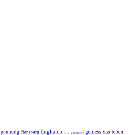
flughafen
geniess das leben
spannung
Flensburg
ford
gasmaske