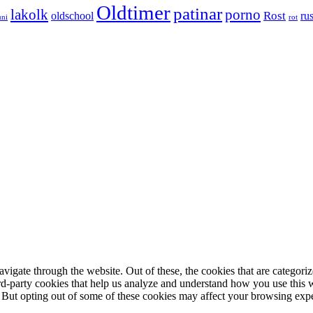
Oldtimer
patinar
lakolk
porno
Rost
oldschool
rus
uni
rot
igate through the website. Out of these, the cookies that are categorize
hird-party cookies that help us analyze and understand how you use this 
. But opting out of some of these cookies may affect your browsing exp