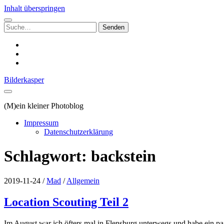
Inhalt überspringen
Suchen
nach:
instagram
email
500px
Bilderkasper
(M)ein kleiner Photoblog
Impressum
Datenschutzerklärung
Schlagwort:
backstein
2019-11-24
/
Mad
/
Allgemein
Location Scouting Teil 2
Im August war ich öfters mal in Flensburg unterwegs und habe ein 