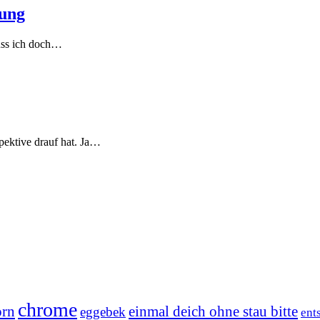
dung
muss ich doch…
pektive drauf hat. Ja…
chrome
orn
einmal deich ohne stau bitte
eggebek
ent