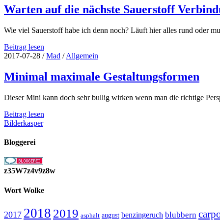
Warten auf die nächste Sauerstoff Verbin
Wie viel Sauerstoff habe ich denn noch? Läuft hier alles rund oder 
Warten
Beitrag lesen
auf
2017-07-28
/
Mad
/
Allgemein
die
nächste
Minimal maximale Gestaltungsformen
Sauerstoff
Verbindung
Dieser Mini kann doch sehr bullig wirken wenn man die richtige Pers
Minimal
Beitrag lesen
maximale
Bilderkasper
Gestaltungsformen
Bloggerei
z35W7z4v9z8w
Wort Wolke
2018
2019
carp
2017
blubbern
benzingeruch
august
asphalt