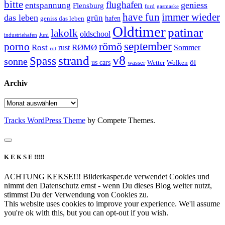
bitte
flughafen
geniess
entspannung
Flensburg
ford
gasmaske
have fun
immer wieder
das leben
grün
geniss das leben
hafen
Oldtimer
patinar
lakolk
oldschool
Juni
industriehafen
september
porno
römö
Rost
RØMØ
Sommer
rust
rot
strand
v8
Spass
sonne
öl
us cars
wasser
Wetter
Wolken
Archiv
Archiv
Tracks WordPress Theme
by Compete Themes.
K E K S E !!!!!
ACHTUNG KEKSE!!! Bilderkasper.de verwendet Cookies und
nimmt den Datenschutz ernst - wenn Du dieses Blog weiter nutzt,
stimmst Du der Verwendung von Cookies zu.
This website uses cookies to improve your experience. We'll assume
you're ok with this, but you can opt-out if you wish.