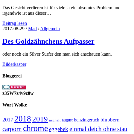
Das Gesicht verlieren ist für viele ja ein absolutes Problem und
irgendwie ist aus dieser…
Halloween
Beitrag lesen
2018
2017-08-29
/
Mad
/
Allgemein
–
Nicht
Des Goldzähnchens Aufpasser
das
Gesicht
oder noch ein Silver Surfer den man sich anschauen kann.
verlieren
–
Bilderkasper
Bloggerei
z35W7z4v9z8w
Wort Wolke
2018
2019
2017
blubbern
benzingeruch
august
asphalt
chrome
carporn
einmal deich ohne stau
eggebek