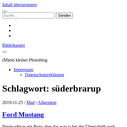
Inhalt überspringen
Suchen
nach:
instagram
email
500px
Bilderkasper
(M)ein kleiner Photoblog
Impressum
Datenschutzerklärung
Schlagwort:
süderbrarup
2019-11-25
/
Mad
/
Allgemein
Ford Mustang
Heute gibt es ein Pony aber das war ja bei der Überschrift auch