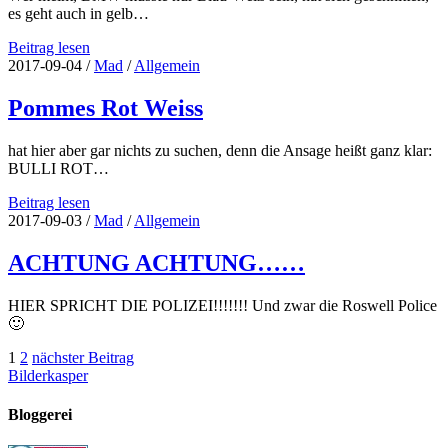
es geht auch in gelb…
Blau-
Beitrag lesen
Weisses
2017-09-04
/
Mad
/
Allgemein
Logo
kann
Pommes Rot Weiss
auch
mal
hat hier aber gar nichts zu suchen, denn die Ansage heißt ganz klar:
in
BULLI ROT…
gelb
daher
Pommes
Beitrag lesen
kommen
Rot
2017-09-03
/
Mad
/
Allgemein
Weiss
ACHTUNG ACHTUNG……
HIER SPRICHT DIE POLIZEI!!!!!!! Und zwar die Roswell Police
🙂
Seitennummerierung
1
2
nächster Beitrag
Bilderkasper
der
Beiträge
Bloggerei