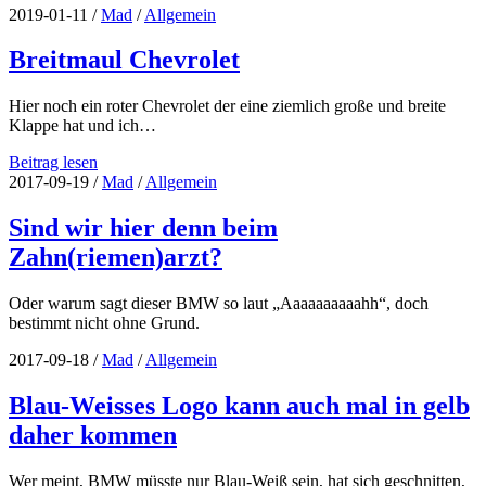
2019-01-11
/
Mad
/
Allgemein
Breitmaul Chevrolet
Hier noch ein roter Chevrolet der eine ziemlich große und breite
Klappe hat und ich…
Breitmaul
Beitrag lesen
Chevrolet
2017-09-19
/
Mad
/
Allgemein
Sind wir hier denn beim
Zahn(riemen)arzt?
Oder warum sagt dieser BMW so laut „Aaaaaaaaaahh“, doch
bestimmt nicht ohne Grund.
2017-09-18
/
Mad
/
Allgemein
Blau-Weisses Logo kann auch mal in gelb
daher kommen
Wer meint, BMW müsste nur Blau-Weiß sein, hat sich geschnitten,