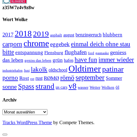
z35W7z4v9z8w
Wort Wolke
2018
2019
2017
blubbern
benzingeruch
august
asphalt
chrome
carporn
einmal deich ohne stau
eggebek
bitte
flughafen
geniess
entspannung
Flensburg
ford
gasmaske
have fun
immer wieder
das leben
grün
geniss das leben
hafen
Oldtimer
patinar
lakolk
oldschool
Juni
industriehafen
september
porno
römö
Rost
RØMØ
Sommer
rust
rot
strand
v8
Spass
sonne
öl
us cars
wasser
Wetter
Wolken
Archiv
Archiv
Tracks WordPress Theme
by Compete Themes.