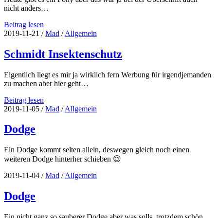
nicht anders…
Ford
Beitrag lesen
Mustang
2019-11-21
/
Mad
/
Allgemein
Schmidt Insektenschutz
Eigentlich liegt es mir ja wirklich fern Werbung für irgendjemanden
zu machen aber hier geht…
Schmidt
Beitrag lesen
Insektenschutz
2019-11-05
/
Mad
/
Allgemein
Dodge
Ein Dodge kommt selten allein, deswegen gleich noch einen
weiteren Dodge hinterher schieben 😉
2019-11-04
/
Mad
/
Allgemein
Dodge
Ein nicht ganz so sauberer Dodge aber was solls, trotzdem schön