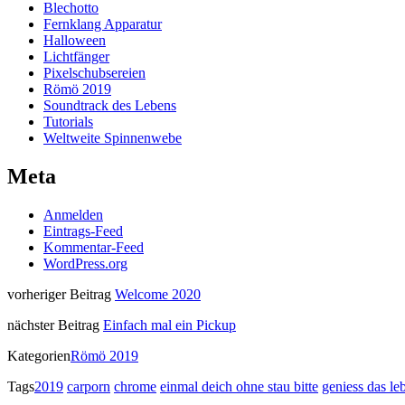
Blechotto
Fernklang Apparatur
Halloween
Lichtfänger
Pixelschubsereien
Römö 2019
Soundtrack des Lebens
Tutorials
Weltweite Spinnenwebe
Meta
Anmelden
Eintrags-Feed
Kommentar-Feed
WordPress.org
vorheriger Beitrag
Welcome 2020
nächster Beitrag
Einfach mal ein Pickup
Kategorien
Römö 2019
Tags
2019
carporn
chrome
einmal deich ohne stau bitte
geniess das le