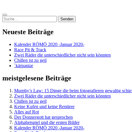
geladen …
Suchen
nach:
Neueste Beiträge
Kalender RÖMÖ 2020 -Januar 2020-
Race Pit & Track
Zwei Räder die unterschiedlicher nicht sein könnten
Chillen ist zu geil
ˈkärpəntər
meistgelesene Beiträge
Murphy’s Law: 15 Dinge die beim fotografieren gewaltig schie
Zwei Räder die unterschiedlicher nicht sein könnten
Chillen ist zu geil
Keine Kufen und keine Rentiere
Alles auf Rot
Der Donnergott hat gesprochen
Alphabetspiel und die ersten Bilder
Kalender RÖMÖ 2020 -Januar 2020-