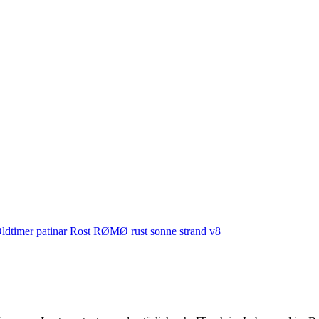
ldtimer
patinar
Rost
RØMØ
rust
sonne
strand
v8