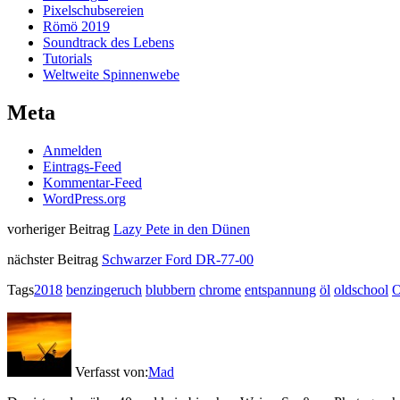
Pixelschubsereien
Römö 2019
Soundtrack des Lebens
Tutorials
Weltweite Spinnenwebe
Meta
Anmelden
Eintrags-Feed
Kommentar-Feed
WordPress.org
vorheriger Beitrag
Lazy Pete in den Dünen
nächster Beitrag
Schwarzer Ford DR-77-00
Tags
2018
benzingeruch
blubbern
chrome
entspannung
öl
oldschool
O
Verfasst von:
Mad