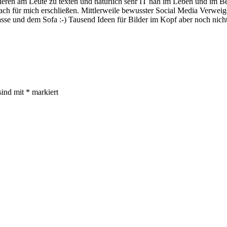
hieren am Leute zu texten und natürlich sehr IT nah im Leben und im 
nfach für mich erschließen. Mittlerweile bewusster Social Media Verwe
rrasse und dem Sofa :-) Tausend Ideen für Bilder im Kopf aber noch n
sind mit
*
markiert