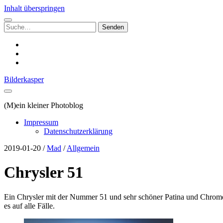
Inhalt überspringen
Suchen
nach:
instagram
email
500px
Bilderkasper
(M)ein kleiner Photoblog
Impressum
Datenschutzerklärung
2019-01-20
/
Mad
/
Allgemein
Chrysler 51
Ein Chrysler mit der Nummer 51 und sehr schöner Patina und Chrome u
es auf alle Fälle.