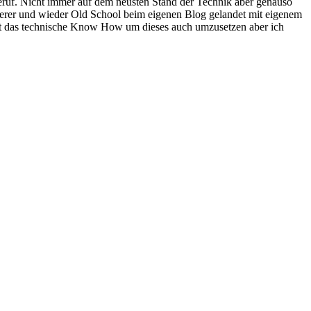
Beruf. Nicht immer auf dem neusten Stand der Technik aber genauso
igerer und wieder Old School beim eigenen Blog gelandet mit eigenem
icht das technische Know How um dieses auch umzusetzen aber ich