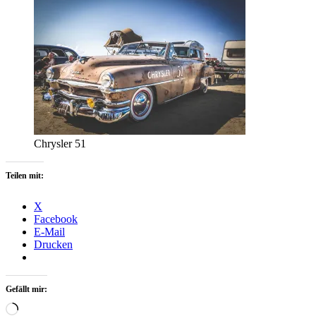
Chrysler 51
Teilen mit:
X
Facebook
E-Mail
Drucken
Gefällt mir:
Wird