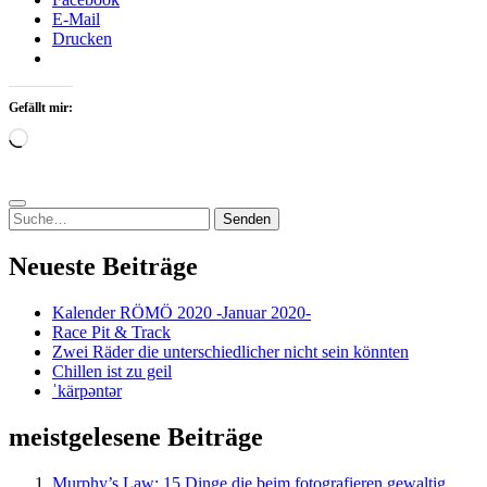
E-Mail
Drucken
Gefällt mir:
Wird
geladen …
Suchen
nach:
Neueste Beiträge
Kalender RÖMÖ 2020 -Januar 2020-
Race Pit & Track
Zwei Räder die unterschiedlicher nicht sein könnten
Chillen ist zu geil
ˈkärpəntər
meistgelesene Beiträge
Murphy’s Law: 15 Dinge die beim fotografieren gewaltig