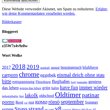
Diese Website verwendet Akismet, um Spam zu reduzieren.
Erfahre,
wie deine Kommentardaten verarbeitet werden.
Bilderkasper
Bloggerei
z35W7z4v9z8w
Wort Wolke
2018
2019
2017
blubbern
benzingeruch
august
asphalt
chrome
carporn
einmal deich ohne stau
eggebek
bitte
flughafen
geniess
entspannung
Flensburg
ford
gasmaske
have fun
immer wieder
das leben
grün
geniss das leben
hafen
Oldtimer
patinar
lakolk
oldschool
Juni
industriehafen
september
porno
römö
Rost
RØMØ
Sommer
rust
rot
strand
v8
Spass
sonne
öl
us cars
wasser
Wetter
Wolken