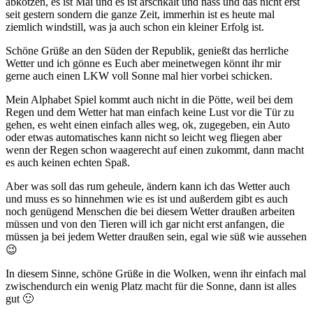
abkotzen, es ist Mai und es ist arschkalt und nass und das nicht erst
seit gestern sondern die ganze Zeit, immerhin ist es heute mal
ziemlich windstill, was ja auch schon ein kleiner Erfolg ist.
Schöne Grüße an den Süden der Republik, genießt das herrliche
Wetter und ich gönne es Euch aber meinetwegen könnt ihr mir
gerne auch einen LKW voll Sonne mal hier vorbei schicken.
Mein Alphabet Spiel kommt auch nicht in die Pötte, weil bei dem
Regen und dem Wetter hat man einfach keine Lust vor die Tür zu
gehen, es weht einen einfach alles weg, ok, zugegeben, ein Auto
oder etwas automatisches kann nicht so leicht weg fliegen aber
wenn der Regen schon waagerecht auf einen zukommt, dann macht
es auch keinen echten Spaß.
Aber was soll das rum geheule, ändern kann ich das Wetter auch
und muss es so hinnehmen wie es ist und außerdem gibt es auch
noch genügend Menschen die bei diesem Wetter draußen arbeiten
müssen und von den Tieren will ich gar nicht erst anfangen, die
müssen ja bei jedem Wetter draußen sein, egal wie süß wie aussehen
😉
In diesem Sinne, schöne Grüße in die Wolken, wenn ihr einfach mal
zwischendurch ein wenig Platz macht für die Sonne, dann ist alles
gut 🙂