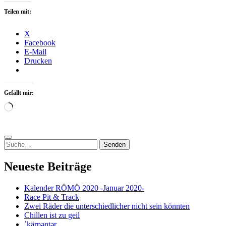
Teilen mit:
X
Facebook
E-Mail
Drucken
Gefällt mir:
Wird
geladen …
Suchen
nach:
Neueste Beiträge
Kalender RÖMÖ 2020 -Januar 2020-
Race Pit & Track
Zwei Räder die unterschiedlicher nicht sein könnten
Chillen ist zu geil
ˈkärpəntər