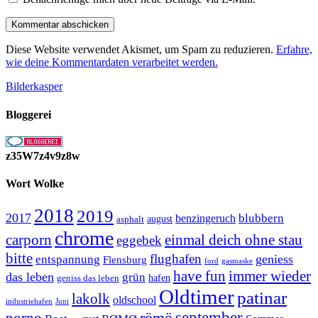
Diese Website verwendet Akismet, um Spam zu reduzieren.
Erfahre,
wie deine Kommentardaten verarbeitet werden.
Bilderkasper
Bloggerei
z35W7z4v9z8w
Wort Wolke
2018
2019
2017
blubbern
benzingeruch
august
asphalt
chrome
carporn
einmal deich ohne stau
eggebek
bitte
flughafen
geniess
entspannung
Flensburg
ford
gasmaske
have fun
immer wieder
das leben
grün
geniss das leben
hafen
Oldtimer
patinar
lakolk
oldschool
Juni
industriehafen
september