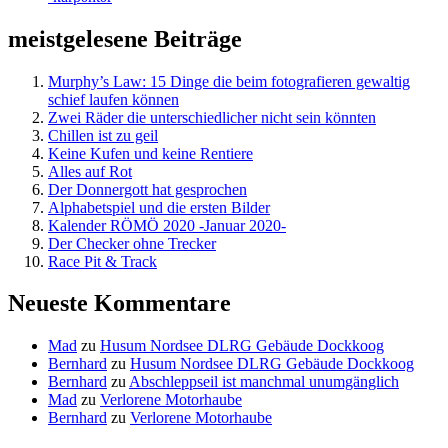
meistgelesene Beiträge
Murphy’s Law: 15 Dinge die beim fotografieren gewaltig
schief laufen können
Zwei Räder die unterschiedlicher nicht sein könnten
Chillen ist zu geil
Keine Kufen und keine Rentiere
Alles auf Rot
Der Donnergott hat gesprochen
Alphabetspiel und die ersten Bilder
Kalender RÖMÖ 2020 -Januar 2020-
Der Checker ohne Trecker
Race Pit & Track
Neueste Kommentare
Mad
zu
Husum Nordsee DLRG Gebäude Dockkoog
Bernhard
zu
Husum Nordsee DLRG Gebäude Dockkoog
Bernhard
zu
Abschleppseil ist manchmal unumgänglich
Mad
zu
Verlorene Motorhaube
Bernhard
zu
Verlorene Motorhaube