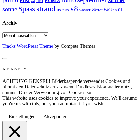
porno
römö
Rost
RØMØ
Sommer
rust
rot
strand
v8
Spass
sonne
öl
us cars
wasser
Wetter
Wolken
Archiv
Archiv
Tracks WordPress Theme
by Compete Themes.
K E K S E !!!!!
ACHTUNG KEKSE!!! Bilderkasper.de verwendet Cookies und
nimmt den Datenschutz ernst - wenn Du dieses Blog weiter nutzt,
stimmst Du der Verwendung von Cookies zu.
This website uses cookies to improve your experience. We'll assume
you're ok with this, but you can opt-out if you wish.
Einstellungen
Akzeptieren