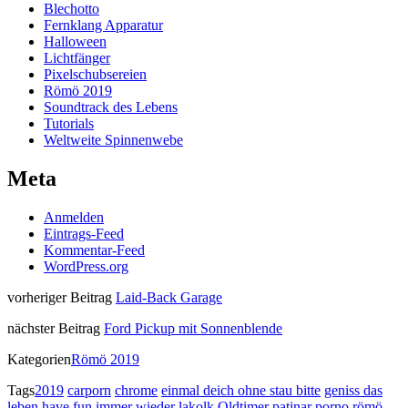
Blechotto
Fernklang Apparatur
Halloween
Lichtfänger
Pixelschubsereien
Römö 2019
Soundtrack des Lebens
Tutorials
Weltweite Spinnenwebe
Meta
Anmelden
Eintrags-Feed
Kommentar-Feed
WordPress.org
vorheriger Beitrag
Laid-Back Garage
nächster Beitrag
Ford Pickup mit Sonnenblende
Kategorien
Römö 2019
Tags
2019
carporn
chrome
einmal deich ohne stau bitte
geniss das
leben
have fun
immer wieder
lakolk
Oldtimer
patinar
porno
römö