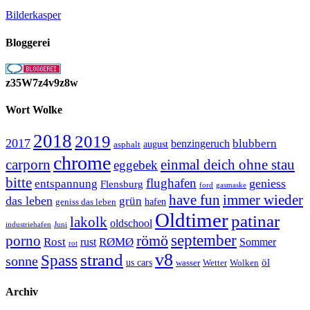
Bilderkasper
Bloggerei
z35W7z4v9z8w
Wort Wolke
2018
2019
2017
blubbern
benzingeruch
august
asphalt
chrome
carporn
einmal deich ohne stau
eggebek
bitte
flughafen
geniess
entspannung
Flensburg
ford
gasmaske
have fun
immer wieder
das leben
grün
geniss das leben
hafen
Oldtimer
patinar
lakolk
oldschool
Juni
industriehafen
september
porno
römö
Rost
RØMØ
Sommer
rust
rot
strand
v8
Spass
sonne
öl
us cars
wasser
Wetter
Wolken
Archiv