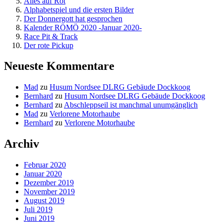
Alles auf Rot
Alphabetspiel und die ersten Bilder
Der Donnergott hat gesprochen
Kalender RÖMÖ 2020 -Januar 2020-
Race Pit & Track
Der rote Pickup
Neueste Kommentare
Mad
zu
Husum Nordsee DLRG Gebäude Dockkoog
Bernhard
zu
Husum Nordsee DLRG Gebäude Dockkoog
Bernhard
zu
Abschleppseil ist manchmal unumgänglich
Mad
zu
Verlorene Motorhaube
Bernhard
zu
Verlorene Motorhaube
Archiv
Februar 2020
Januar 2020
Dezember 2019
November 2019
August 2019
Juli 2019
Juni 2019