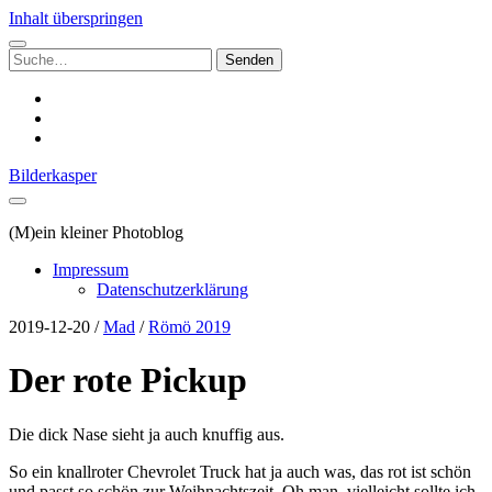
Inhalt überspringen
Suchen
nach:
instagram
email
500px
Bilderkasper
(M)ein kleiner Photoblog
Impressum
Datenschutzerklärung
2019-12-20
/
Mad
/
Römö 2019
Der rote Pickup
Die dick Nase sieht ja auch knuffig aus.
So ein knallroter Chevrolet Truck hat ja auch was, das rot ist schön
und passt so schön zur Weihnachtszeit. Oh man, vielleicht sollte ich