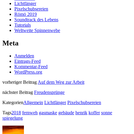
Lichtfänger
Pixelschubsereien
Römö 2019
Soundtrack des Lebens
Tutorials
Weltweite Spinnenwebe
Meta
Anmelden
Eintrags-Feed
Kommentar-Feed
WordPress.org
vorheriger Beitrag
Auf dem Weg zur Arbeit
nächster Beitrag
Freudensprünge
Kategorien
Allgemein
Lichtfänger
Pixelschubsereien
Tags
2018
fernweh
gasmaske
gebäude
henrik
koffer
sonne
spiegelung