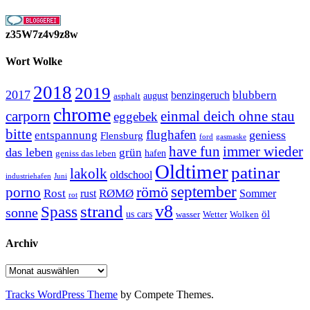
z35W7z4v9z8w
Wort Wolke
2018
2019
2017
blubbern
benzingeruch
august
asphalt
chrome
carporn
einmal deich ohne stau
eggebek
bitte
flughafen
geniess
entspannung
Flensburg
ford
gasmaske
have fun
immer wieder
das leben
grün
geniss das leben
hafen
Oldtimer
patinar
lakolk
oldschool
Juni
industriehafen
september
porno
römö
Rost
RØMØ
Sommer
rust
rot
strand
v8
Spass
sonne
öl
us cars
wasser
Wetter
Wolken
Archiv
Archiv
Tracks WordPress Theme
by Compete Themes.