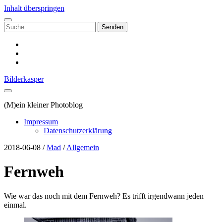
Inhalt überspringen
Suchen
nach:
instagram
email
500px
Bilderkasper
(M)ein kleiner Photoblog
Impressum
Datenschutzerklärung
2018-06-08
/
Mad
/
Allgemein
Fernweh
Wie war das noch mit dem Fernweh? Es trifft irgendwann jeden
einmal.